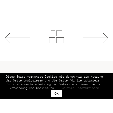
Diese Seite verwendet Cookies mit denen wir die Nutzung
© 2026 Helmuth Scham BFF | All rights reserved.
der Seite analysieren und die Seite für Sie optimieren.
Durch die weitere Nutzung der Webseite stimmen Sie der
Verwendung von Cookies zu.
weitere Informationen
OK