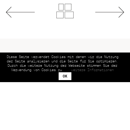
Diese Seite verwendet Cookies mit denen wir die Nutzung
© 2026 Helmuth Scham BFF | All rights reserved.
der Seite analysieren und die Seite für Sie optimieren.
Durch die weitere Nutzung der Webseite stimmen Sie der
Verwendung von Cookies zu.
weitere Informationen
OK